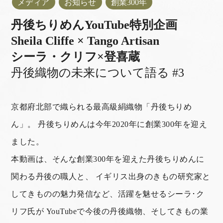
メディア
お知らせ
創業300年
丹後ちりめんYouTube特別企画
Sheila Cliffe × Tango Artisan
シーラ・クリフ×登喜蔵
丹後織物の未来について語る #3
京都府北部で織られる最高級絹織物「丹後ちりめ
ん」。 丹後ちりめんは今年2020年に創業300年を迎え
ました。
本動画は、そんな創業300年を迎えた丹後ちりめんに
関わる丹後の職人と、 イギリス出身のきもの研究家と
してきものの魅力発信など、活躍を魅せるシーラ･ク
リフ氏が YouTubeで今後の丹後織物、そしてきもの業