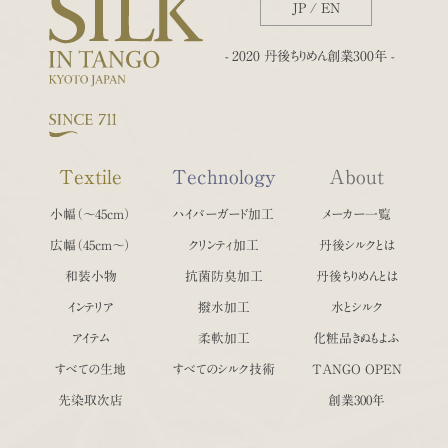
JP
/
EN
- 2020 丹後ちりめん創業300年 -
Textile
Technology
About
小幅（〜45cm）
ハイパーガード加工
メーカー一覧
広幅（45cm〜）
クリンティ加工
丹後シルクとは
和装小物
抗菌防臭加工
丹後ちりめんとは
インテリア
撥水加工
水とシルク
アイテム
柔軟加工
化粧品きぬもよふ
すべての生地
すべてのシルク技術
TANGO OPEN
先染取次店
創業300年