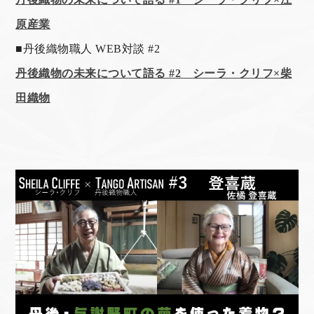
原産業
■
丹後織物職人 WEB対談 #2
丹後織物の未来について語る #2 シーラ・クリフ×柴
田織物