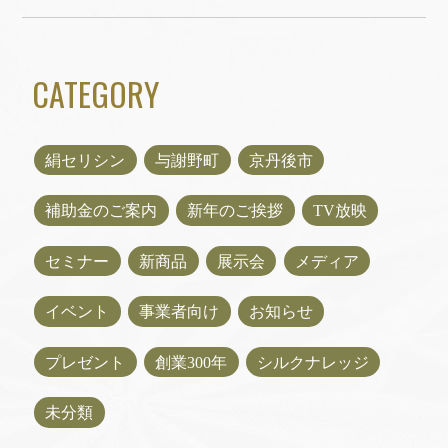
CATEGORY
絹セリシン
与謝野町
京丹後市
補助金のご案内
新年のご挨拶
TV放映
セミナー
新商品
展示会
メディア
イベント
事業者向け
お知らせ
プレゼント
創業300年
シルクナレッジ
未分類