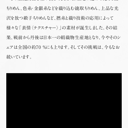
ちりめん、色糸・金銀糸などを織り込む縫取ちりめん、上品な光
沢を放つ緞子ちりめんなど、撚糸と織り技術の応用によって
様々な「表情〈テクスチャー〉」の素材が誕生しました。その結
果、戦前から丹後は日本一の絹織物生産地となり、今やそのシ
ェアは全国の約70 ％にも上ります。そしてその挑戦は、今もなお
続いています。