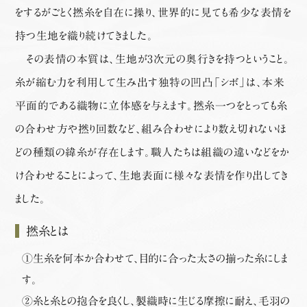
をするがごとく撚糸を自在に操り、世界的に見ても希少な表情を
持つ生地を織り続けてきました。
その表情の本質は、生地が3次元の奥行きを持つということ。
糸が縮む力を利用して生み出す独特の凹凸「シボ」は、本来
平面的である織物に立体感を与えます。撚糸一つをとっても糸
の合わせ方や撚り回数など、組み合わせにより数え切れないほ
どの種類の緯糸が存在します。職人たちは組織の違いなどをか
け合わせることによって、生地表面に様々な表情を作り出してき
ました。
撚糸とは
①生糸を何本か合わせて、目的に合った太さの揃った糸にしま
す。
②糸と糸との抱合を良くし、製織時に生じる摩擦に耐え、毛羽の