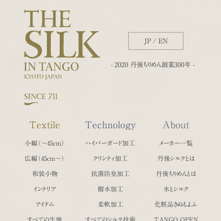
JP
/
EN
- 2020 丹後ちりめん創業300年 -
Textile
Technology
About
小幅（〜45cm）
ハイパーガード加工
メーカー一覧
広幅（45cm〜）
クリンティ加工
丹後シルクとは
和装小物
抗菌防臭加工
丹後ちりめんとは
インテリア
撥水加工
水とシルク
アイテム
柔軟加工
化粧品きぬもよふ
すべての生地
すべてのシルク技術
TANGO OPEN