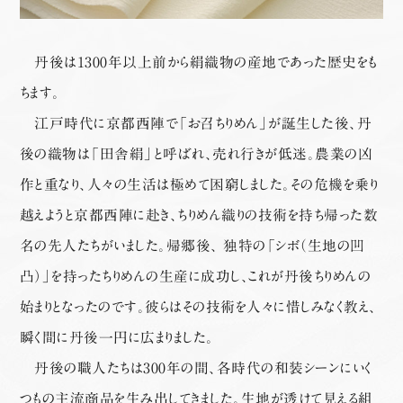
丹後は1300年以上前から絹織物の産地であった歴史をも
ちます。
江戸時代に京都西陣で「お召ちりめん」が誕生した後、丹
後の織物は「田舎絹」と呼ばれ、売れ行きが低迷。農業の凶
作と重なり、人々の生活は極めて困窮しました。その危機を乗り
越えようと京都西陣に赴き、ちりめん織りの技術を持ち帰った数
名の先人たちがいました。帰郷後、 独特の「シボ（生地の凹
凸）」を持ったちりめんの生産に成功し、これが丹後ちりめんの
始まりとなったのです。彼らはその技術を人々に惜しみなく教え、
瞬く間に丹後一円に広まりました。
丹後の職人たちは300年の間、各時代の和装シーンにいく
つもの主流商品を生み出してきました。生地が透けて見える組