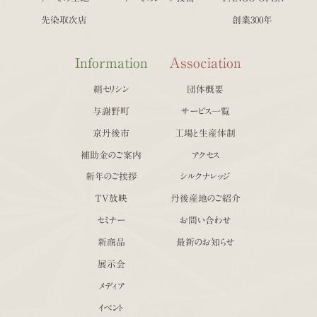
先染取次店
創業300年
Information
Association
絹セリシン
団体概要
与謝野町
サービス一覧
京丹後市
工場と生産体制
補助金のご案内
アクセス
新年のご挨拶
シルクナレッジ
TV放映
丹後産地のご紹介
セミナー
お問い合わせ
新商品
最新のお知らせ
展示会
メディア
イベント