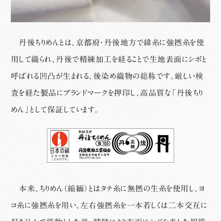
丹後ちりめんとは、京都府・丹後地方で緯糸に強撚糸を使
用して織られ、丹後で精練加工を経ることで生地表面にシボと
呼ばれる凹凸が生まれる、後染め織物の総称です。厳しい検
査を経た製品にブランドマークを押印し、高品質な「丹後ちり
めん」として保証しています。
本来、ちりめん（縮緬）とはタテ糸に無撚の生糸を使用し、ヨ
コ糸に強撚糸を用い、左右強撚糸を一本若しくは二本交互に