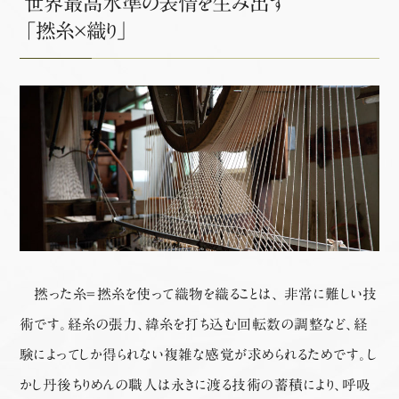
世界最高水準の表情を生み出す
「撚糸×織り」
撚った糸＝撚糸を使って織物を織ることは、 非常に難しい技
術です。経糸の張力、緯糸を打ち込む回転数の調整など、経
験によってしか得られない複雑な感覚が求められるためです。し
かし丹後ちりめんの職人は永きに渡る技術の蓄積により、呼吸