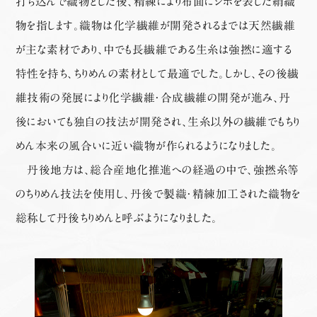
打ち込んで織物とした後、精練により布面にシボを表した絹織
物を指します。織物は化学繊維が開発されるまでは天然繊維
が主な素材であり、中でも長繊維である生糸は強撚に適する
特性を持ち、ちりめんの素材として最適でした。しかし、その後繊
維技術の発展により化学繊維・合成繊維の開発が進み、丹
後においても独自の技法が開発され、生糸以外の繊維でもちり
めん本来の風合いに近い織物が作られるようになりました。
丹後地方は、総合産地化推進への経過の中で、強撚糸等
のちりめん技法を使用し、丹後で製織・精練加工された織物を
総称して丹後ちりめんと呼ぶようになりました。