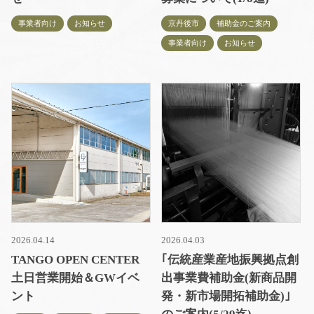
事業者向け
お知らせ
京丹後市
補助金のご案内
事業者向け
お知らせ
2026.04.14
2026.04.03
TANGO OPEN CENTER
｢伝統産業産地振興拠点創
土日営業開始＆GWイベ
出事業費補助金(新商品開
ント
発・新市場開拓補助金)｣