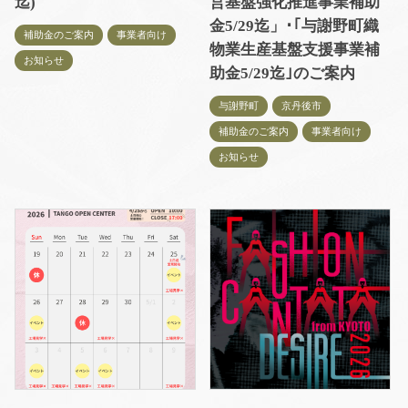
迄)
営基盤強化推進事業補助
金5/29迄」･｢与謝野町織
補助金のご案内
事業者向け
物業生産基盤支援事業補
お知らせ
助金5/29迄｣のご案内
与謝野町
京丹後市
補助金のご案内
事業者向け
お知らせ