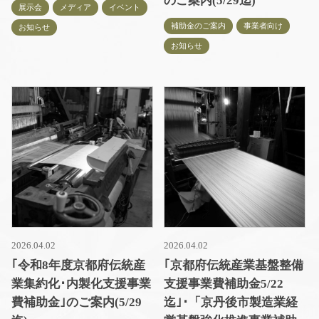
のご案内(5/29迄)
展示会
メディア
イベント
補助金のご案内
事業者向け
お知らせ
お知らせ
2026.04.02
2026.04.02
｢令和8年度京都府伝統産
｢京都府伝統産業基盤整備
業集約化･内製化支援事業
支援事業費補助金5/22
費補助金｣のご案内(5/29
迄｣･「京丹後市製造業経