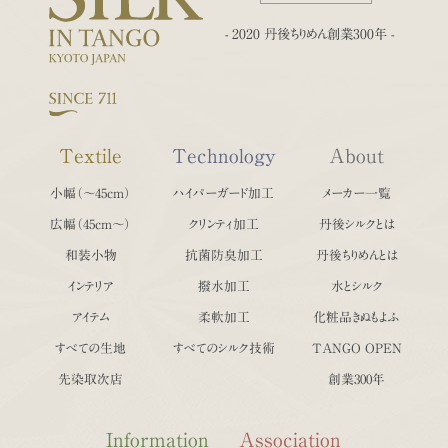
- 2020 丹後ちりめん創業300年 -
Textile
Technology
About
小幅（〜45cm）
ハイパーガード加工
メーカー一覧
広幅（45cm〜）
クリンティ加工
丹後シルクとは
和装小物
抗菌防臭加工
丹後ちりめんとは
インテリア
撥水加工
水とシルク
アイテム
柔軟加工
化粧品きぬもよふ
すべての生地
すべてのシルク技術
TANGO OPEN
先染取次店
創業300年
Information
Association