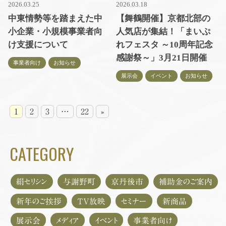
2026.03.25
2026.03.18
中東情勢等を踏まえた中
【舞鶴開催】京都北部の
小企業・小規模事業者向
人気店が集結！「まいぷ
け支援について
れフェスタ ～10周年記念
感謝祭～」3月21日開催
事業者向け
お知らせ
展示会
イベント
お知らせ
1
2
3
…
22
»
CATEGORY
絹セリシン
与謝野町
京丹後市
補助金のご案内
新年のご挨拶
TV放映
セミナー
新商品
展示会
メディア
イベント
事業者向け