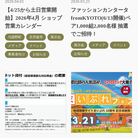
2026.04.01
2026.03.25
【4/25から土日営業開
ファッションカンタータ
始】2026年4月 ショップ
fromKYOTO(6/13開催)ペ
営業カレンダー
ア1,000組2,000名様 抽選
でご招待！
与謝野町
京丹後市
展示会
展示会
メディア
イベント
メディア
イベント
お知らせ
事業者向け
お知らせ