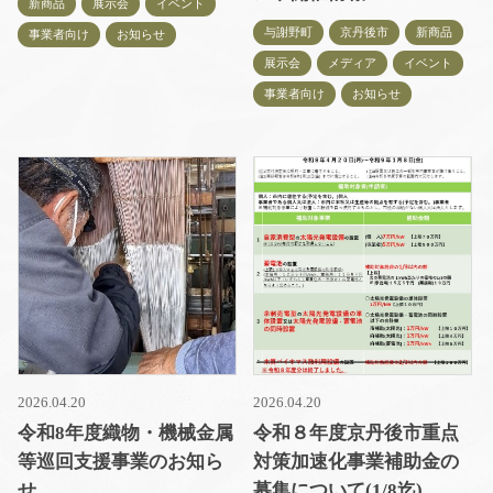
新商品
展示会
イベント
与謝野町
京丹後市
新商品
事業者向け
お知らせ
展示会
メディア
イベント
事業者向け
お知らせ
2026.04.20
2026.04.20
令和8年度織物・機械金属
令和８年度京丹後市重点
等巡回支援事業のお知ら
対策加速化事業補助金の
せ
募集について(1/8迄)