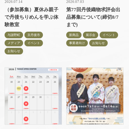
2026.07.14
2026.07.03
（参加募集）夏休み親子
第77回丹後織物求評会出
で丹後ちりめんを学ぶ体
品募集について(締切8/7
験教室
まで)
与謝野町
京丹後市
新商品
展示会
イベント
メディア
イベント
事業者向け
お知らせ
お知らせ