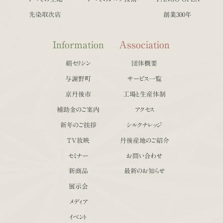
先染取次店
創業300年
Information
Association
絹セリシン
団体概要
与謝野町
サービス一覧
京丹後市
工場と生産体制
補助金のご案内
アクセス
新年のご挨拶
シルクナレッジ
TV放映
丹後産地のご紹介
セミナー
お問い合わせ
新商品
最新のお知らせ
展示会
メディア
イベント