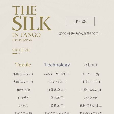
JP
/
EN
- 2020 丹後ちりめん創業300年 -
Textile
Technology
About
小幅（〜45cm）
ハイパーガード加工
メーカー一覧
広幅（45cm〜）
クリンティ加工
丹後シルクとは
和装小物
抗菌防臭加工
丹後ちりめんとは
インテリア
撥水加工
水とシルク
アイテム
柔軟加工
化粧品きぬもよふ
すべての生地
すべてのシルク技術
TANGO OPEN