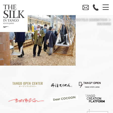
THE SILK
>
TANGO TEXTILE EXHIBITION
>
DSC01053