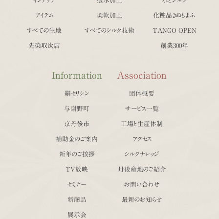
インテリア
撥水加工
水とシルク
アイテム
柔軟加工
化粧品きぬもよふ
すべての生地
すべてのシルク技術
TANGO OPEN
先染取次店
創業300年
Information
Association
絹セリシン
団体概要
与謝野町
サービス一覧
京丹後市
工場と生産体制
補助金のご案内
アクセス
新年のご挨拶
シルクナレッジ
TV放映
丹後産地のご紹介
セミナー
お問い合わせ
新商品
最新のお知らせ
展示会