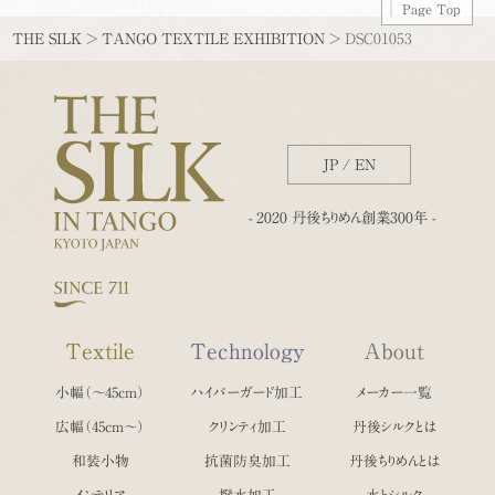
Page Top
THE SILK
>
TANGO TEXTILE EXHIBITION
>
DSC01053
JP
/
EN
- 2020 丹後ちりめん創業300年 -
Textile
Technology
About
小幅（〜45cm）
ハイパーガード加工
メーカー一覧
広幅（45cm〜）
クリンティ加工
丹後シルクとは
和装小物
抗菌防臭加工
丹後ちりめんとは