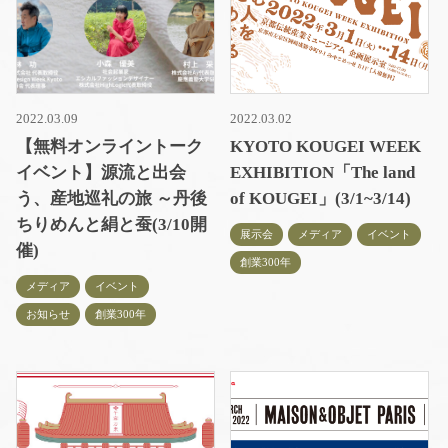
2022.03.09
2022.03.02
【無料オンライントーク
KYOTO KOUGEI WEEK
イベント】源流と出会
EXHIBITION「The land
う、産地巡礼の旅 ～丹後
of KOUGEI」(3/1~3/14)
ちりめんと絹と蚕(3/10開
展示会
メディア
イベント
催)
創業300年
メディア
イベント
お知らせ
創業300年