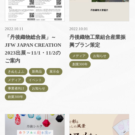
2022.10.11
2022.10.01
「丹後織物総合展」～
丹後織物工業組合産業振
JFW JAPAN CREATION
興プラン策定
2023出展～11/1・11/2の
メディア
お知らせ
ご案内
創業300年
きぬもよふ
新商品
展示会
メディア
イベント
事業者向け
お知らせ
創業300年