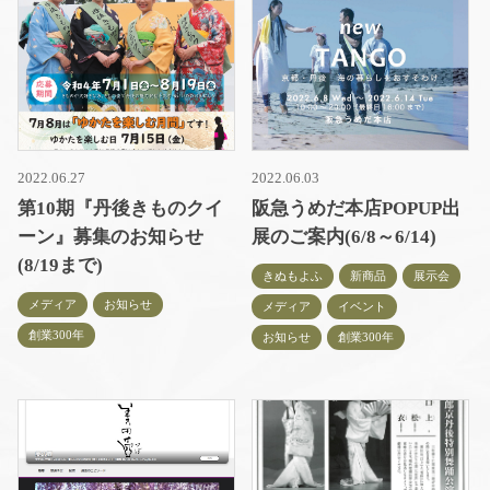
2022.06.27
2022.06.03
第10期『丹後きものクイ
阪急うめだ本店POPUP出
ーン』募集のお知らせ
展のご案内(6/8～6/14)
(8/19まで)
きぬもよふ
新商品
展示会
メディア
お知らせ
メディア
イベント
創業300年
お知らせ
創業300年