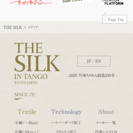
Page Top
THE SILK
>
メディア
JP
/
EN
- 2020 丹後ちりめん創業300年 -
Textile
Technology
About
小幅（〜45cm）
ハイパーガード加工
メーカー一覧
広幅（45cm〜）
クリンティ加工
丹後シルクとは