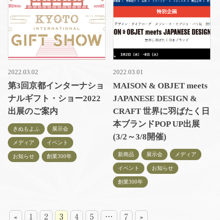
2022.03.02
2022.03.01
第3回京都インターナショ
MAISON & OBJET meets
ナルギフト・ショー2022
JAPANESE DESIGN &
出展のご案内
CRAFT 世界に羽ばたく日
本ブランドPOP UP出展
きぬもよふ
展示会
(3/2～3/8開催)
メディア
イベント
新商品
展示会
メディア
お知らせ
創業300年
イベント
お知らせ
創業300年
«
1
2
3
4
5
…
7
»