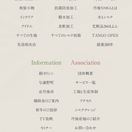
和装小物
抗菌防臭加工
丹後ちりめんとは
インテリア
撥水加工
水とシルク
アイテム
柔軟加工
化粧品きぬもよふ
すべての生地
すべてのシルク技術
TANGO OPEN
先染取次店
創業300年
Information
Association
絹セリシン
団体概要
与謝野町
サービス一覧
京丹後市
工場と生産体制
補助金のご案内
アクセス
新年のご挨拶
シルクナレッジ
TV放映
丹後産地のご紹介
セミナー
お問い合わせ