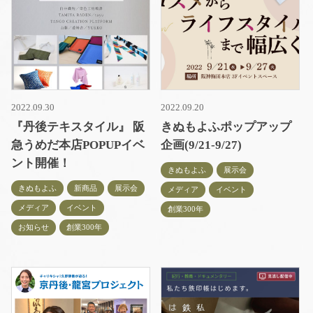
2022.09.30
2022.09.20
『丹後テキスタイル』 阪
きぬもよふポップアップ
急うめだ本店POPUPイベ
企画(9/21-9/27)
ント開催！
きぬもよふ
展示会
きぬもよふ
新商品
展示会
メディア
イベント
メディア
イベント
創業300年
お知らせ
創業300年