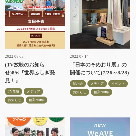
2022.08.03
2022.07.14
(TV放映のお知ら
「日本のそめおり展」の
せ)8/6『世界ふしぎ発
開催について(7/26～8/28)
見！』
展示会
メディア
イベント
TV放映
メディア
お知らせ
創業300年
お知らせ
創業300年