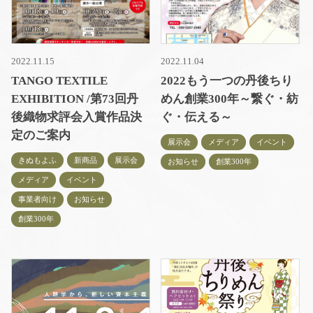
2022.11.15
2022.11.04
TANGO TEXTILE
2022もう一つの丹後ちり
EXHIBITION /第73回丹
めん創業300年～繋ぐ・紡
後織物求評会入賞作品決
ぐ・伝える～
定のご案内
展示会
メディア
イベント
きぬもよふ
新商品
展示会
お知らせ
創業300年
メディア
イベント
事業者向け
お知らせ
創業300年