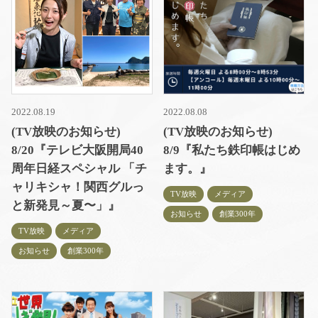
2022.08.19
2022.08.08
(TV放映のお知らせ)
(TV放映のお知らせ)
8/20『テレビ大阪開局40
8/9『私たち鉄印帳はじめ
周年日経スペシャル 「チ
ます。』
ャリキシャ！関西グルっ
TV放映
メディア
と新発見～夏〜」』
お知らせ
創業300年
TV放映
メディア
お知らせ
創業300年