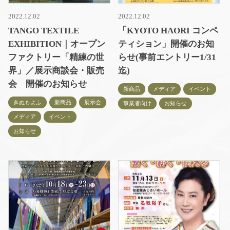
2022.12.02
2022.12.02
TANGO TEXTILE
「KYOTO HAORI コンペ
EXHIBITION｜オープン
ティション」開催のお知
ファクトリー「精練の世
らせ(事前エントリー1/31
界」／展示商談会・販売
迄)
会 開催のお知らせ
新商品
メディア
イベント
きぬもよふ
新商品
展示会
事業者向け
お知らせ
メディア
イベント
お知らせ