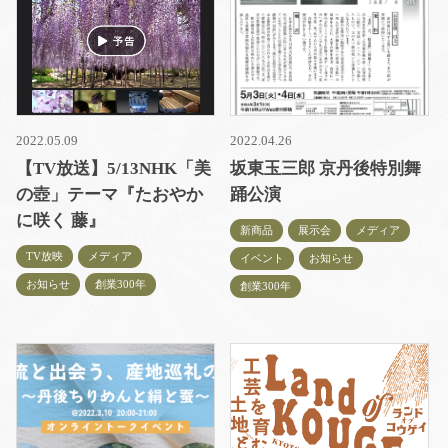
2022.05.09
2022.04.26
【TV放送】5/13NHK「美
坂東玉三郎 京丹後特別舞
の壺」テーマ『たおやか
踊公演
に咲く 藤』
新商品
展示会
メディア
TV放映
メディア
イベント
お知らせ
お知らせ
創業300年
創業300年