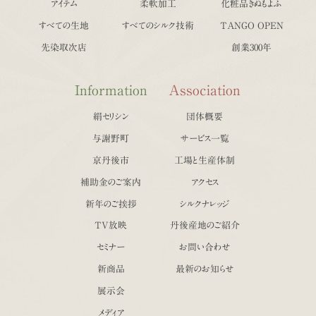
アイテム
柔軟加工
化粧品きぬもよふ
すべての生地
すべてのシルク技術
TANGO OPEN
先染取次店
創業300年
Information
Association
絹セリシン
団体概要
与謝野町
サービス一覧
京丹後市
工場と生産体制
補助金のご案内
アクセス
新年のご挨拶
シルクナレッジ
TV放映
丹後産地のご紹介
セミナー
お問い合わせ
新商品
最新のお知らせ
展示会
メディア