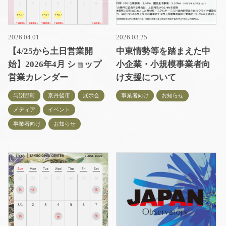
2026.04.01
2026.03.25
【4/25から土日営業開
中東情勢等を踏まえた中
始】2026年4月 ショップ
小企業・小規模事業者向
営業カレンダー
け支援について
与謝野町
京丹後市
展示会
事業者向け
お知らせ
メディア
イベント
事業者向け
お知らせ