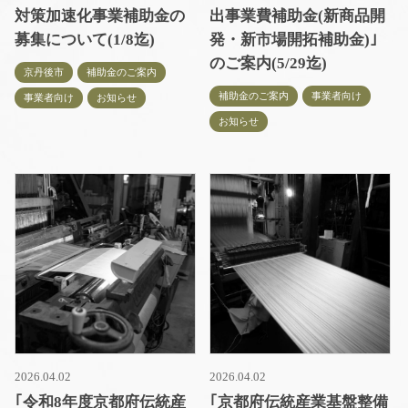
対策加速化事業補助金の
出事業費補助金(新商品開
募集について(1/8迄)
発・新市場開拓補助金)｣
のご案内(5/29迄)
京丹後市
補助金のご案内
補助金のご案内
事業者向け
事業者向け
お知らせ
お知らせ
2026.04.02
2026.04.02
｢令和8年度京都府伝統産
｢京都府伝統産業基盤整備