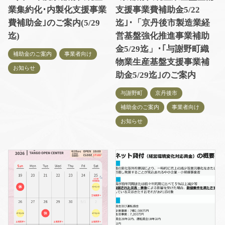
業集約化･内製化支援事業
支援事業費補助金5/22
費補助金｣のご案内(5/29
迄｣･「京丹後市製造業経
迄)
営基盤強化推進事業補助
金5/29迄」･｢与謝野町織
補助金のご案内
事業者向け
物業生産基盤支援事業補
お知らせ
助金5/29迄｣のご案内
与謝野町
京丹後市
補助金のご案内
事業者向け
お知らせ