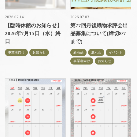
2026.07.14
2026.07.03
【臨時休館のお知らせ】
第77回丹後織物求評会出
2026年7月15日（水）終
品募集について(締切8/7
日
まで)
事業者向け
お知らせ
新商品
展示会
イベント
事業者向け
お知らせ