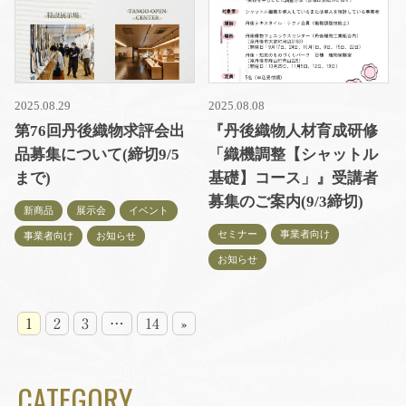
2025.08.29
2025.08.08
第76回丹後織物求評会出
『丹後織物人材育成研修
品募集について(締切9/5
「織機調整【シャットル
まで)
基礎】コース」』受講者
募集のご案内(9/3締切)
新商品
展示会
イベント
セミナー
事業者向け
事業者向け
お知らせ
お知らせ
1
2
3
…
14
»
CATEGORY