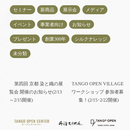
セミナー
新商品
展示会
メディア
イベント
事業者向け
お知らせ
プレゼント
創業300年
シルクナレッジ
未分類
第四回 京都 染と織の展
TANGO OPEN VILLAGE
覧会 開催のお知らせ(2/13
ワークショップ 参加者募
～2/15開催)
集！(2/15･2/22開催)