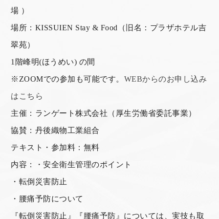
場 ）
場所：KISSUIEN Stay & Food（旧名：プラザホテル吉
翠苑）
1階峰明(ほうめい) の間
※ZOOMでの参加も可能です。
WEBからのお申し込み
はこちら
主催：ランゲート株式会社（厚生労働省委託事業）
協賛：丹後織物工業組合
テキスト・参加料：無料
内容：・安全衛生管理のポイント
・転倒災害防止
・腰痛予防について
『転倒災害防止』『腰痛予防』については、実技も取