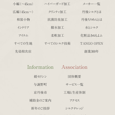
小幅（〜45cm）
ハイパーガード加工
メーカー一覧
広幅（45cm〜）
クリンティ加工
丹後シルクとは
和装小物
抗菌防臭加工
丹後ちりめんとは
インテリア
撥水加工
水とシルク
アイテム
柔軟加工
化粧品きぬもよふ
すべての生地
すべてのシルク技術
TANGO OPEN
先染取次店
創業300年
Information
Association
絹セリシン
団体概要
与謝野町
サービス一覧
京丹後市
工場と生産体制
補助金のご案内
アクセス
新年のご挨拶
シルクナレッジ