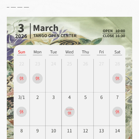
– — — —