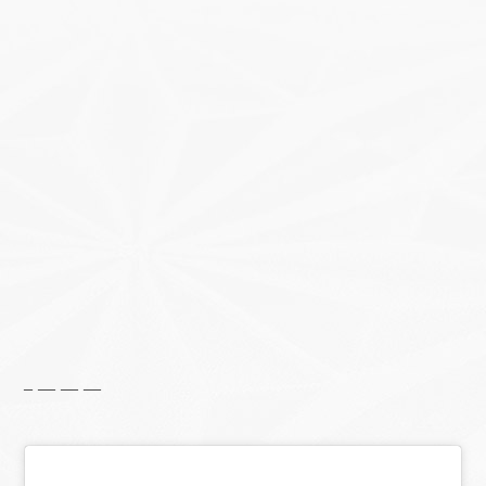
– — — —