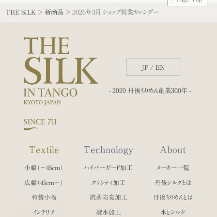
THE SILK
>
新商品
>
2026年3月 ショップ営業カレンダー
JP
/
EN
- 2020 丹後ちりめん創業300年 -
Textile
Technology
About
小幅（〜45cm）
ハイパーガード加工
メーカー一覧
広幅（45cm〜）
クリンティ加工
丹後シルクとは
和装小物
抗菌防臭加工
丹後ちりめんとは
インテリア
撥水加工
水とシルク