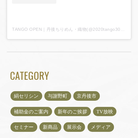
TANGO OPEN｜丹後ちりめん・織物(@2020tango300)がシェアした投稿
CATEGORY
絹セリシン
与謝野町
京丹後市
補助金のご案内
新年のご挨拶
TV放映
セミナー
新商品
展示会
メディア