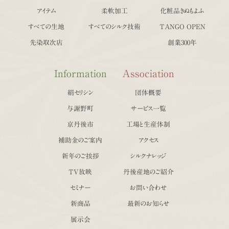
アイテム
柔軟加工
化粧品きぬもよふ
すべての生地
すべてのシルク技術
TANGO OPEN
先染取次店
創業300年
Information
Association
絹セリシン
団体概要
与謝野町
サービス一覧
京丹後市
工場と生産体制
補助金のご案内
アクセス
新年のご挨拶
シルクナレッジ
TV放映
丹後産地のご紹介
セミナー
お問い合わせ
新商品
最新のお知らせ
展示会