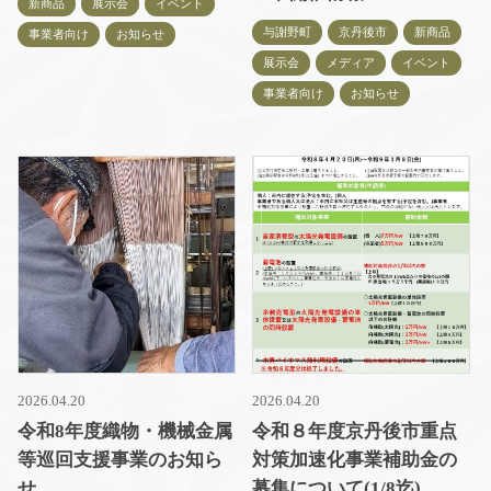
新商品
展示会
イベント
与謝野町
京丹後市
新商品
事業者向け
お知らせ
展示会
メディア
イベント
事業者向け
お知らせ
2026.04.20
2026.04.20
令和8年度織物・機械金属
令和８年度京丹後市重点
等巡回支援事業のお知ら
対策加速化事業補助金の
せ
募集について(1/8迄)