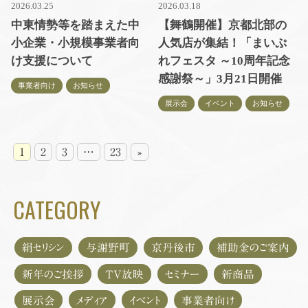
2026.03.25
2026.03.18
中東情勢等を踏まえた中
【舞鶴開催】京都北部の
小企業・小規模事業者向
人気店が集結！「まいぷ
け支援について
れフェスタ ～10周年記念
感謝祭～」3月21日開催
事業者向け
お知らせ
展示会
イベント
お知らせ
1
2
3
…
23
»
CATEGORY
絹セリシン
与謝野町
京丹後市
補助金のご案内
新年のご挨拶
TV放映
セミナー
新商品
展示会
メディア
イベント
事業者向け