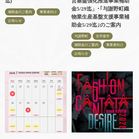
迄)
営基盤強化推進事業補助
金5/29迄」･｢与謝野町織
補助金のご案内
事業者向け
物業生産基盤支援事業補
お知らせ
助金5/29迄｣のご案内
与謝野町
京丹後市
補助金のご案内
事業者向け
お知らせ