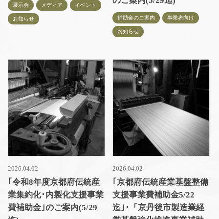
のご案内(5/29迄)
展示会
メディア
イベント
補助金のご案内
事業者向け
お知らせ
お知らせ
2026.04.02
2026.04.02
｢令和8年度京都府伝統産
｢京都府伝統産業基盤整備
業集約化･内製化支援事業
支援事業費補助金5/22
費補助金｣のご案内(5/29
迄｣･「京丹後市製造業経