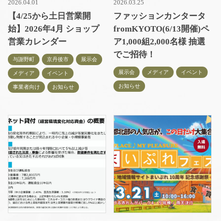
2026.04.01
2026.03.25
【4/25から土日営業開
ファッションカンタータ
始】2026年4月 ショップ
fromKYOTO(6/13開催)ペ
営業カレンダー
ア1,000組2,000名様 抽選
でご招待！
与謝野町
京丹後市
展示会
展示会
メディア
イベント
メディア
イベント
お知らせ
事業者向け
お知らせ