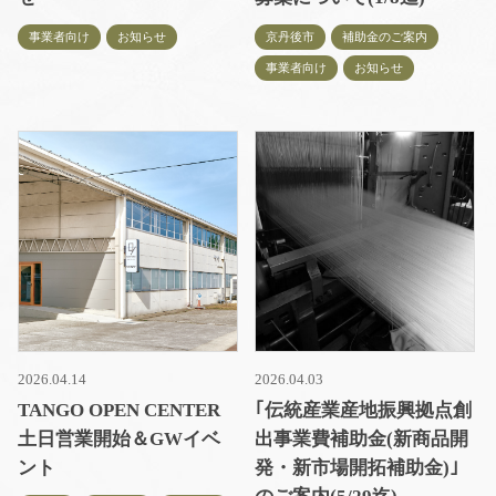
事業者向け
お知らせ
京丹後市
補助金のご案内
事業者向け
お知らせ
2026.04.14
2026.04.03
TANGO OPEN CENTER
｢伝統産業産地振興拠点創
土日営業開始＆GWイベ
出事業費補助金(新商品開
ント
発・新市場開拓補助金)｣