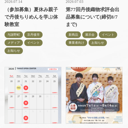
2026.07.14
2026.07.03
（参加募集）夏休み親子
第77回丹後織物求評会出
で丹後ちりめんを学ぶ体
品募集について(締切8/7
験教室
まで)
与謝野町
京丹後市
新商品
展示会
イベント
メディア
イベント
事業者向け
お知らせ
お知らせ