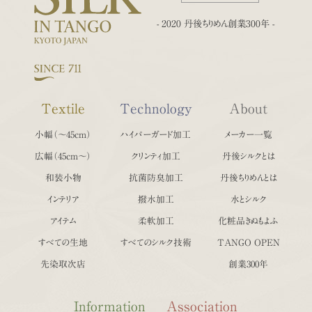
- 2020 丹後ちりめん創業300年 -
Textile
Technology
About
小幅（〜45cm）
ハイパーガード加工
メーカー一覧
広幅（45cm〜）
クリンティ加工
丹後シルクとは
和装小物
抗菌防臭加工
丹後ちりめんとは
インテリア
撥水加工
水とシルク
アイテム
柔軟加工
化粧品きぬもよふ
すべての生地
すべてのシルク技術
TANGO OPEN
先染取次店
創業300年
Information
Association