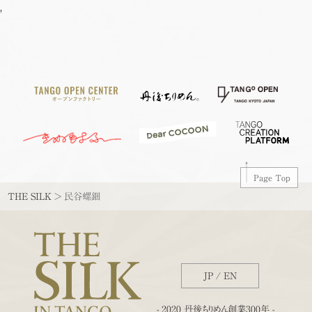
'
Page Top
THE SILK
>
民谷螺鈿
JP
/
EN
- 2020 丹後ちりめん創業300年 -