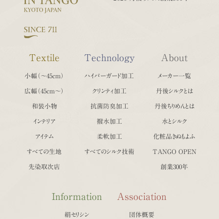
Textile
Technology
About
小幅（〜45cm）
ハイパーガード加工
メーカー一覧
広幅（45cm〜）
クリンティ加工
丹後シルクとは
和装小物
抗菌防臭加工
丹後ちりめんとは
インテリア
撥水加工
水とシルク
アイテム
柔軟加工
化粧品きぬもよふ
すべての生地
すべてのシルク技術
TANGO OPEN
先染取次店
創業300年
Information
Association
絹セリシン
団体概要