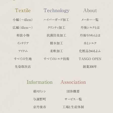
Textile
Technology
About
小幅（〜45cm）
ハイパーガード加工
メーカー一覧
広幅（45cm〜）
クリンティ加工
丹後シルクとは
和装小物
抗菌防臭加工
丹後ちりめんとは
インテリア
撥水加工
水とシルク
アイテム
柔軟加工
化粧品きぬもよふ
すべての生地
すべてのシルク技術
TANGO OPEN
先染取次店
創業300年
Information
Association
絹セリシン
団体概要
与謝野町
サービス一覧
京丹後市
工場と生産体制