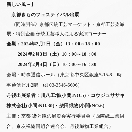
新しい風～】
京都きものフェスティバル出展
《同時開催》京都伝統工芸マーケット・京都工芸染織
展・特別企画 伝統工芸職人による実演コーナー
会期：
2024
年2月
2
日（金）
13
：
00
～
18
：
00
2024
年
2
月
3
日（土）
10
：
00
～
18
：
00
2024
年
2
月
4
日（日）
10
：
00
～
16
：
30
会場：時事通信ホール（東京都中央区銀座5-15-8 時
事通信ビル2階 tel 03-3546-6606）
丹後出展業者：川八工場(小間:NO.5)・
コウジュササキ
株式会社(小間:NO.30)・柴田織物(小間:NO.6)
主催：京都 染と織の展覧会実行委員会（西陣織工業組
合、京友禅協同組合連合会、丹後織物工業組合）