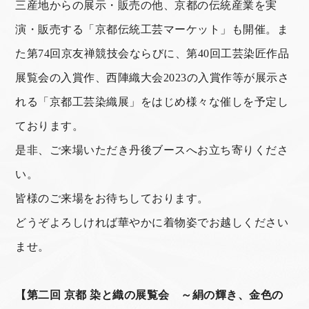
三産地からの展示・販売の他、京都の伝統産業を実
演・販売する「京都伝統工芸マーケット」も開催。ま
た第
74
回京友禅競技会ならびに、第
40
回工芸染匠作品
展覧会の入賞作、西陣織大会
2023
の入賞作等が展示さ
れる「京都工芸染織展」をはじめ様々な催しを予定し
ております。
是非、ご来場いただき丹後ブースへお立ち寄りくださ
い。
皆様のご来場をお待ちしております。
どうぞよろしければ華やかに着物姿でお越しください
ませ。
【第二回 京都 染と織の展覧会 ～絹の輝き、金色の