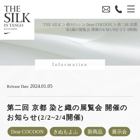
THE SILK
>
絹セリシン
>
Dear COCOON
>
第二回 京都
染と織の展覧会 開催のお知らせ(2/2~2/4開催)
Information
2024.01.05
Release Date
第二回 京都 染と織の展覧会 開催の
お知らせ(2/2~2/4開催)
Dear COCOON
きぬもよふ
新商品
展示会