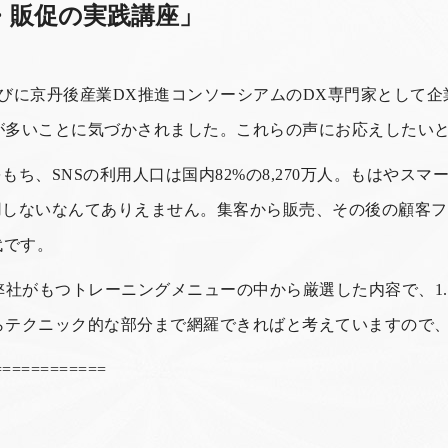
・販促の実践講座」
びに京丹後産業DX推進コンソーシアムのDX専門家として
が多いことに気づかされました。これらの声にお応えしたい
をもち、SNSの利用人口は国内82%の8,270万人。もはやス
活用しないなんてありえません。集客から販売、その後の顧客
代です。
弊社がもつトレーニングメニューの中から厳選した内容で、1
らテクニック的な部分まで網羅できればと考えていますので
============