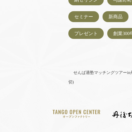
セミナー
新商品
プレゼント
創業300
せんば適塾マッチングツアーin丹
切)