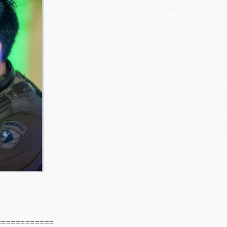
============