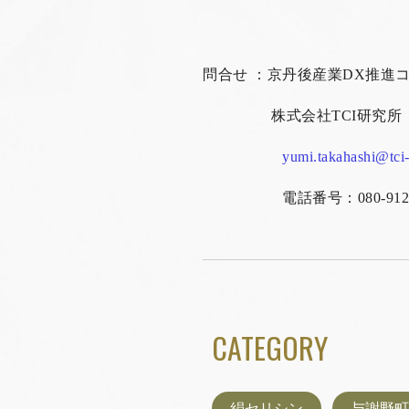
問合せ ：京丹後産業DX推進
株式会社
TCI
研究所
yumi.takahashi@tci
電話番号：080-9124
CATEGORY
絹セリシン
与謝野町