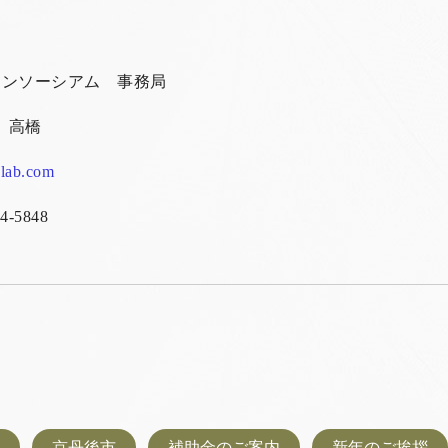
コンソーシアム 事務局
 高橋
-lab.com
-5848
京丹後市
補助金のご案内
新年のご挨拶