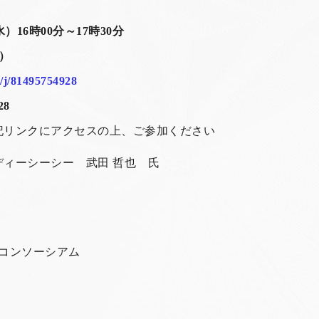
水）
16時00分～17時30分
）
s/j/81495754928
28
記リンクにアクセスの上、ご参加ください
ディーシーシー 武田 哲也 氏
コンソーシアム