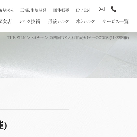
後ちりめん
工場と生地開発
団体概要
JP
/
EN
取次店
シルク技術
丹後シルク
水とシルク
サービス一覧
THE SILK
>
セミナー
>
第四回DX人材育成セミナーのご案内(11/22開催)
)