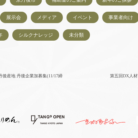
展示会
メディア
イベント
事業者向け
年
シルクナレッジ
未分類
後産地 丹後企業加募集(11/17締
第五回DX人材