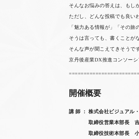
そんなお悩みの答えは、もしか
ただし、どんな投稿でも良い
「魅力ある情報が」「その旅
そうは言っても、書くことが
そんな声が聞こえてきそうで
京丹後産業DX推進コンソー
=======================
開催概要
講 師 ： 株式会社ビジュア
取締役営業本部長 吉川
取締役技術本部長 小菅