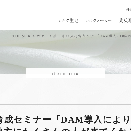
丹
シルク生地
シルクメーカー
先染
THE SILK
>
セミナー
>
第二回DX人材育成セミナー「DAM導入により広がる
Information
育成セミナー「DAM導入によ