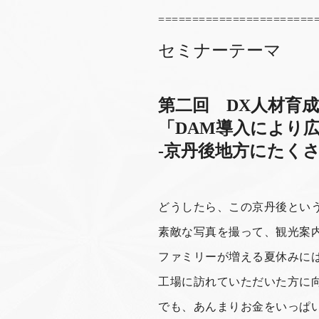
=======================
セミナーテーマ
第二回 DX人材育
「DAM導入により
-京丹後地方にたく
どうしたら、この京丹後とい
素敵な写真を撮って、観光案
ファミリーが増える夏休みに
工場に訪れていただいた方に
でも、あんまりお金をいっぱ