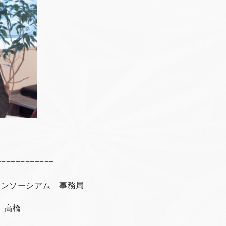
============
コンソーシアム 事務局
 高橋