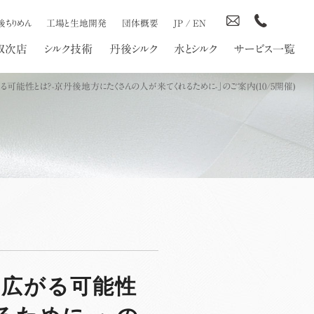
後ちりめん
工場と生地開発
団体概要
JP
/
EN
取次店
シルク技術
丹後シルク
水とシルク
サービス一覧
可能性とは？-京丹後地方にたくさんの人が来てくれるために-」のご案内(10/5開催)
り広がる可能性