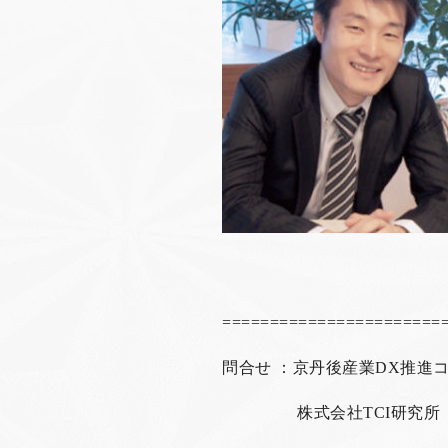
=======================
問合せ ：京丹後産業DX推進
株式会社
TCI
研究所