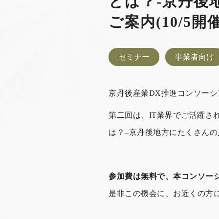
とは？-京丹後
ご案内(10/5開催
セミナー
事業者向け
京丹後産業DX推進コンソー
第二回は、
IT
業界でご活躍され
は？
–
京丹後地方にたくさんの
参加費は無料で、本コンソー
是非この機会に、お近くの方