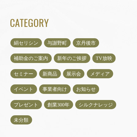
CATEGORY
絹セリシン
与謝野町
京丹後市
補助金のご案内
新年のご挨拶
TV放映
セミナー
新商品
展示会
メディア
イベント
事業者向け
お知らせ
プレゼント
創業300年
シルクナレッジ
未分類