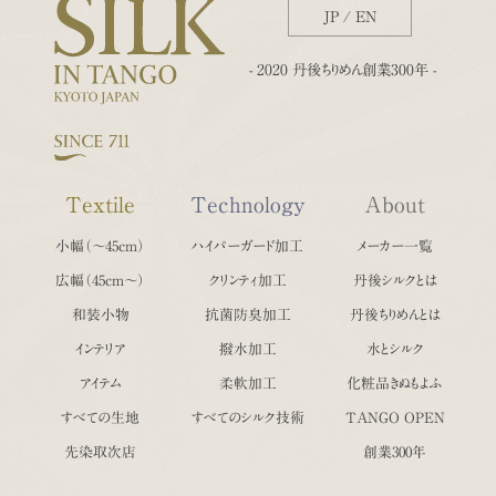
JP
/
EN
- 2020 丹後ちりめん創業300年 -
Textile
Technology
About
小幅（〜45cm）
ハイパーガード加工
メーカー一覧
広幅（45cm〜）
クリンティ加工
丹後シルクとは
和装小物
抗菌防臭加工
丹後ちりめんとは
インテリア
撥水加工
水とシルク
アイテム
柔軟加工
化粧品きぬもよふ
すべての生地
すべてのシルク技術
TANGO OPEN
先染取次店
創業300年