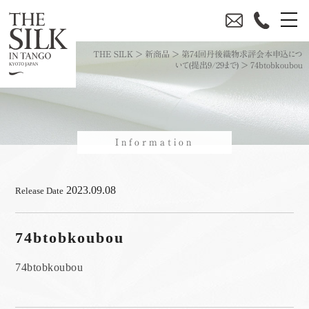
THE SILK
>
新商品
>
第74回丹後織物求評会本申込につ
いて(提出9/29まで)
>
74btobkoubou
Information
2023.09.08
Release Date
74btobkoubou
74btobkoubou