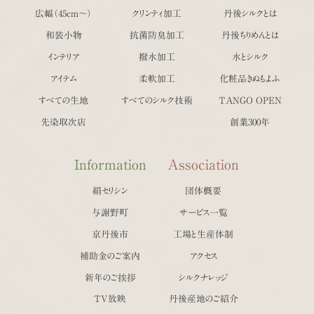
広幅（45cm〜）
クリンティ加工
丹後シルクとは
和装小物
抗菌防臭加工
丹後ちりめんとは
インテリア
撥水加工
水とシルク
アイテム
柔軟加工
化粧品きぬもよふ
すべての生地
すべてのシルク技術
TANGO OPEN
先染取次店
創業300年
Information
Association
絹セリシン
団体概要
与謝野町
サービス一覧
京丹後市
工場と生産体制
補助金のご案内
アクセス
新年のご挨拶
シルクナレッジ
TV放映
丹後産地のご紹介