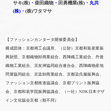
サキ(株)
・
柴田織物
・
田勇機業(株)
・丸共
(株)・
(株)ワタマサ
【ファッションカンタータ開催委員会】
構成団体：京都商工会議所、（公財）京都和装産業振
興財団、京都織物卸商業組合、西陣織工業組合、丹後
織物工業組合、京友禅協同組合連合会、西陣織物産地
問屋協同組合、京染卸商業組合、京都染呉服振興会、
ファッション京都推進協議会、京都プリント振興協
会、京都和装学院振興協議会、（一社）NDK日本デザ
イン文化協会京都（順不同）