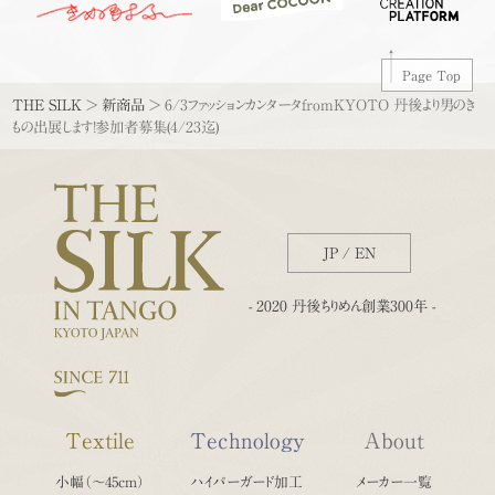
Page Top
THE SILK
>
新商品
>
6/3ファッションカンタータfromKYOTO 丹後より男のき
もの出展します！参加者募集(4/23迄)
JP
/
EN
- 2020 丹後ちりめん創業300年 -
Textile
Technology
About
小幅（〜45cm）
ハイパーガード加工
メーカー一覧