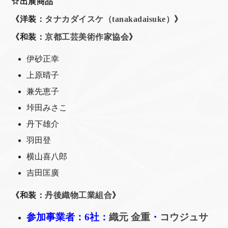
☆出展商品
《洋装：
タナカダイスケ（tanakadaisuke）
》
《和装：
京都工芸美術作家協会
》
伊砂正幸
上原晴子
兼先恵子
垰田みさこ
丹下雄介
羽田登
横山喜八郎
吉田匡廣
《和装：
丹後織物工業組合
》
参加事業者：6社：
織元 金重
・
コウジュサ