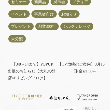
セミナー
新商品
展示会
メディア
イベント
事業者向け
お知らせ
プレゼント
創業300年
シルクナレッジ
未分類
【3/8～14まで】POPUP
【TV放映のご案内】3月10
出展のお知らせ【大丸京都
日(金)21:00～
店4Fリビングフロア】