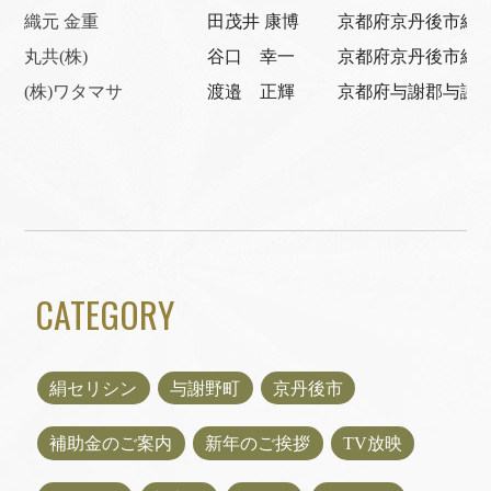
織元 金重
田茂井 康博
京都府京丹後市網野
丸共(株)
谷口 幸一
京都府京丹後市網野
(株)ワタマサ
渡邉 正輝
京都府与謝郡与謝野町
CATEGORY
絹セリシン
与謝野町
京丹後市
補助金のご案内
新年のご挨拶
TV放映