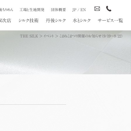
後ちりめん
工場と生地開発
団体概要
JP
/
EN
取次店
シルク技術
丹後シルク
水とシルク
サービス一覧
THE SILK
>
イベント
>
こまねこまつり開催のお知らせ（9/19～9/22）
）