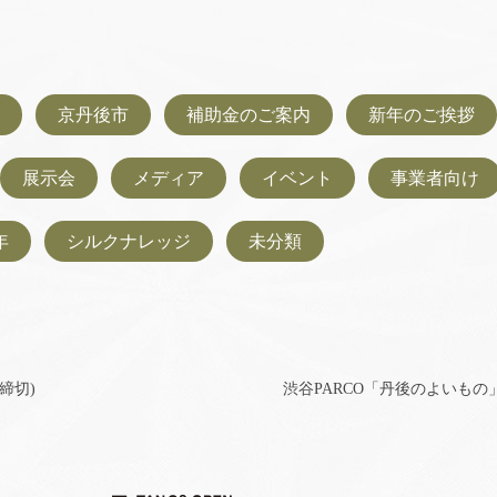
京丹後市
補助金のご案内
新年のご挨拶
展示会
メディア
イベント
事業者向け
年
シルクナレッジ
未分類
締切)
渋谷PARCO「丹後のよいもの」