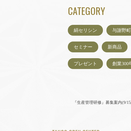
CATEGORY
絹セリシン
与謝野町
セミナー
新商品
プレゼント
創業300
『生産管理研修』募集案内(9/15