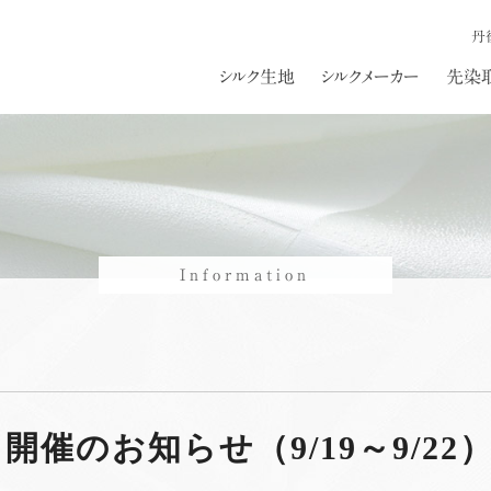
丹
シルク生地
シルクメーカー
先染
Information
催のお知らせ（9/19～9/22