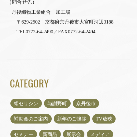
（問合せ先）
丹後織物工業組合 加工場
〒629-2502 京都府京丹後市大宮町河辺3188
TEL0772-64-2490／FAX0772-64-2494
CATEGORY
絹セリシン
与謝野町
京丹後市
補助金のご案内
新年のご挨拶
TV放映
セミナー
新商品
展示会
メディア