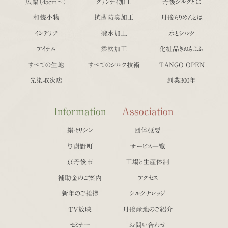
広幅（45cm〜）
クリンティ加工
丹後シルクとは
和装小物
抗菌防臭加工
丹後ちりめんとは
インテリア
撥水加工
水とシルク
アイテム
柔軟加工
化粧品きぬもよふ
すべての生地
すべてのシルク技術
TANGO OPEN
先染取次店
創業300年
Information
Association
絹セリシン
団体概要
与謝野町
サービス一覧
京丹後市
工場と生産体制
補助金のご案内
アクセス
新年のご挨拶
シルクナレッジ
TV放映
丹後産地のご紹介
セミナー
お問い合わせ