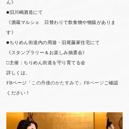
ん》
■旧川嶋酒造にて
《酒蔵マルシェ 日替わりで飲食物や物販がありま
す》
■ちりめん街道内の周遊・旧尾藤家住宅にて
《スタンプラリー＆お楽しみ抽選会》
□主催：ちりめん街道を守り育てる会
詳しくは、
FBページ
「この丹後のかたすみで」FBページ
ご確認
ください！