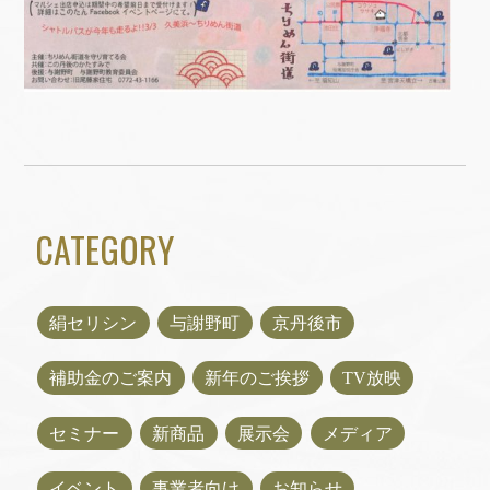
CATEGORY
絹セリシン
与謝野町
京丹後市
補助金のご案内
新年のご挨拶
TV放映
セミナー
新商品
展示会
メディア
イベント
事業者向け
お知らせ