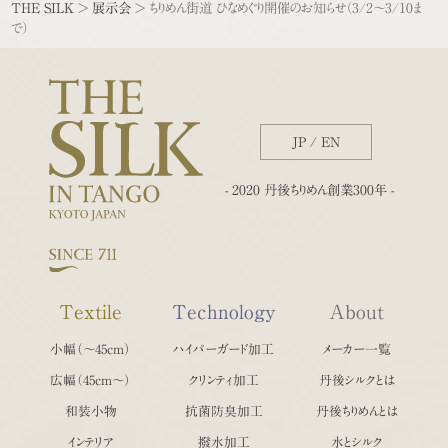
THE SILK
>
展示会
>
ちりめん街道 ひなめぐり開催のお知らせ（3/2～3/10ま
で）
JP
/
EN
- 2020 丹後ちりめん創業300年 -
Textile
Technology
About
小幅（〜45cm）
ハイパーガード加工
メーカー一覧
広幅（45cm〜）
クリンティ加工
丹後シルクとは
和装小物
抗菌防臭加工
丹後ちりめんとは
インテリア
撥水加工
水とシルク