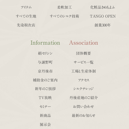
アイテム
柔軟加工
化粧品きぬもよふ
すべての生地
すべてのシルク技術
TANGO OPEN
先染取次店
創業300年
Information
Association
絹セリシン
団体概要
与謝野町
サービス一覧
京丹後市
工場と生産体制
補助金のご案内
アクセス
新年のご挨拶
シルクナレッジ
TV放映
丹後産地のご紹介
セミナー
お問い合わせ
新商品
最新のお知らせ
展示会