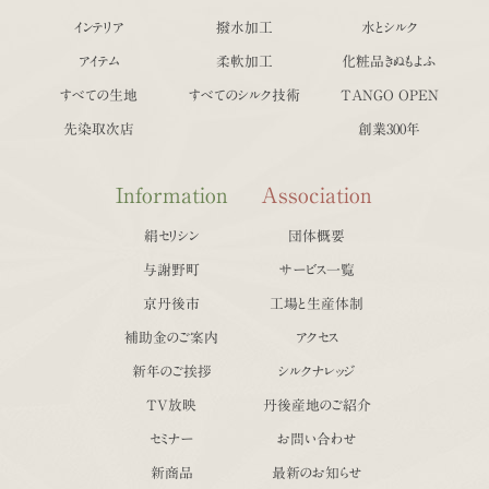
インテリア
撥水加工
水とシルク
アイテム
柔軟加工
化粧品きぬもよふ
すべての生地
すべてのシルク技術
TANGO OPEN
先染取次店
創業300年
Information
Association
絹セリシン
団体概要
与謝野町
サービス一覧
京丹後市
工場と生産体制
補助金のご案内
アクセス
新年のご挨拶
シルクナレッジ
TV放映
丹後産地のご紹介
セミナー
お問い合わせ
新商品
最新のお知らせ