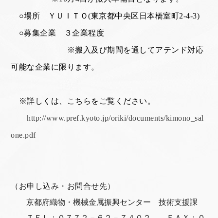
○場所 ＹＵＩＴＯ
(
東京都中央区日本橋室町
2-4-3)
○募集企業 ３企業程度
※搬入及び期間を通してアテンド対応
可能な企業に限ります。
※詳しくは、こちらをご覧ください。
http://www.pref.kyoto.jp/oriki/documents/kimono_sal
one.pdf
（お申し込み・お問合せ先）
京都府織物・機械金属振興センター 技術支援課
ＴＥＬ：０７７２－６２－７４０２ ＦＡＸ：０