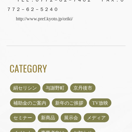
７７２－６２－５２４０
http://www.pref.kyoto.jp/oriki/
CATEGORY
絹セリシン
与謝野町
京丹後市
補助金のご案内
新年のご挨拶
TV放映
セミナー
新商品
展示会
メディア