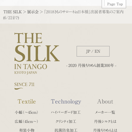
Page Top
THE SILK
>
展示会
>
『2018きものサローネin日本橋』出展者募集のご案内
(6/22まで)
JP
/
EN
- 2020 丹後ちりめん創業300年 -
Textile
Technology
About
小幅（〜45cm）
ハイパーガード加工
メーカー一覧
広幅（45cm〜）
クリンティ加工
丹後シルクとは
和装小物
抗菌防臭加工
丹後ちりめんとは