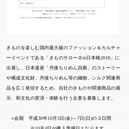
きものを楽しむ国内最大級のファッション＆カルチャ
ーイベントである
「きものサローネ
in
日本橋
2018
」に
出展し、日本遺産「丹後ちりめん回廊」
のストーリー
や構成文化財、丹後ちりめん等の織物、シルク関連商
品を広く
発信するため、自社のきものや関連商品の展
示、和文化の実演・体験を行う
企業を募集します。
○会期 平成
30
年
10
月
5
日
(
金
)
～
7
日
(
日
)
の３日間
※
10
月
4
日が搬入準備日となります。