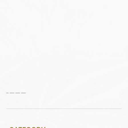
– — — —